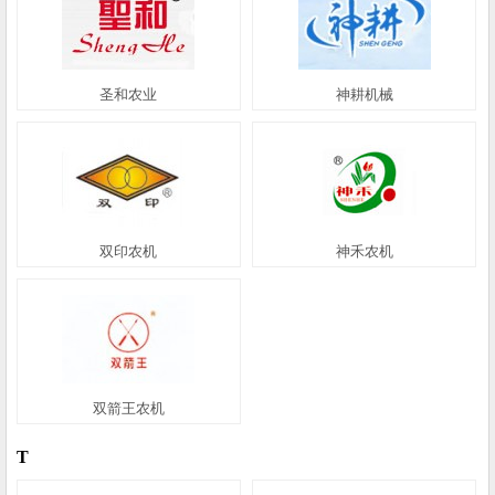
圣和农业
神耕机械
双印农机
神禾农机
双箭王农机
T