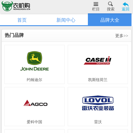
栏目
搜索
返回
首页
新闻中心
品牌大全
热门品牌
更多>>
约翰迪尔
凯斯纽荷兰
爱科中国
雷沃