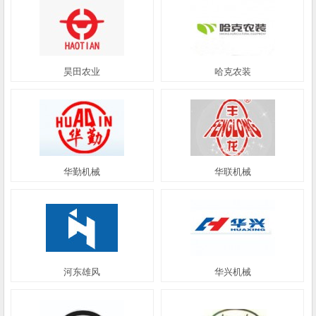
昊田农业
哈克农装
华勤机械
华联机械
河东雄风
华兴机械