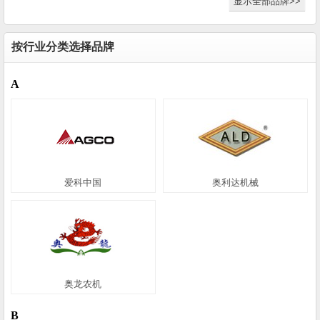
显示全部品牌>>
按行业分类选择品牌
A
爱科中国
奥利达机械
奥龙农机
B