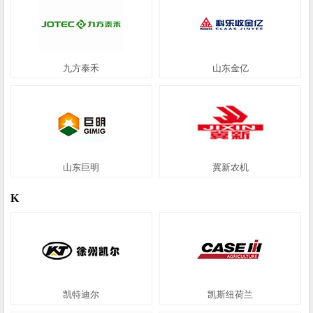
九方泰禾
山东金亿
山东巨明
冀新农机
K
凯特迪尔
凯斯纽荷兰