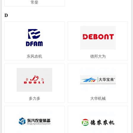
常柴
D
东风农机
德邦大为
多力多
大华机械