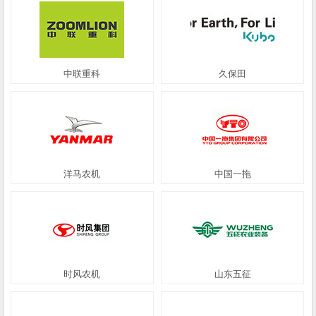
中联重科
久保田
洋马农机
中国一拖
时风农机
山东五征