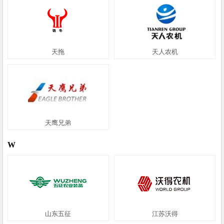
天拖
天人农机
天鹰兄弟
W
山东五征
江苏沃得