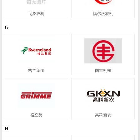
飞象农机
福尔沃农机
G
格兰集团
国丰机械
格立莫
高科新农
H