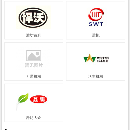
潍坊百利
潍拖
万通机械
沃丰机械
潍坊大众